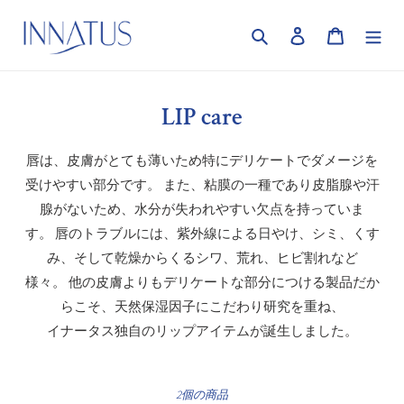
コ
ン
検索
ログイン
カート
テ
ン
ツ
に
コ
LIP care
ス
レ
キ
唇は、皮膚がとても薄いため特にデリケートでダメージを
ク
ッ
受けやすい部分です。
また、粘膜の一種であり皮脂腺や汗
プ
シ
す
腺がないため、水分が失われやすい欠点を持っていま
ョ
る
す。
唇のトラブルには、紫外線による日やけ、シミ、くす
ン
み、そして乾燥からくるシワ、荒れ、ヒビ割れなど
様々。
他の皮膚よりもデリケートな部分につける製品だか
:
らこそ、天然保湿因子にこだわり研究を重ね、
イナータス独自のリップアイテムが誕生しました。
2個の商品